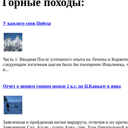
Горные походы:
У каждого своя Победа
Часть 1: Вводная После успешного опыта на Ленина и Коржен
следующим логичным шагом было бы посещение Иныльчека, ч
и...
Отчет о зимнем горном походе 2 к.с. по Ц.Кавказу в янва
Заявленная и пройденная нитки маршрута, отличия и их прич
Заявленная: Сел. Ахсау - плато Ахва - пер. Уаза Центральный ч.