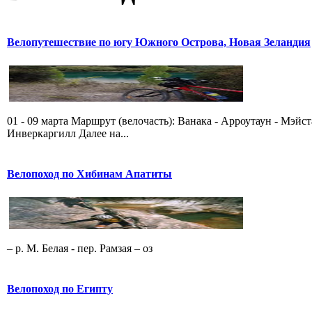
Велопутешествие по югу Южного Острова, Новая Зеландия
01 - 09 марта Маршрут (велочасть): Ванака - Арроутаун - Мэйс
Инверкаргилл Далее на...
Велопоход по Хибинам Апатиты
– р. М. Белая - пер. Рамзая – оз
Велопоход по Египту