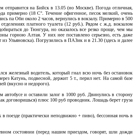
м отправится на Бийск в 13.05 (но Москве). Погода отличная,
да примерно (18 С°. Течение офигенное, песок мелкий, очень
шись па Оби около 2 часов, вернулись в вокзалу. Примерно в 500
отделениях платного туалета (12 руб.). Рядом с ж.д. вокзалом
добираться до Тюнгура, но оказалось все резко проще, чем мы
оны горною Алтая. У них нее поставлено серьезно, есть даже
т из Ульяновска). Погрузились в ПАЗик и в 21.30 (здесь и далее
ался железный водитель, который гнал всю ночь без остановок
рез Катунь, подвесной, держит 5 т., перил нет. На самой базе
ней (вкусно и недорого).
м автобусе и оставили залог в 1000 руб. Двинулись в сторону
(как договоришься) плюс 100 руб проводник. Лошадь берет груза
ок в поезде (практически неподвижно + пиво), бессонная ночь в
чевном состоянии (перед нашим приездом, говорят, шли дожди