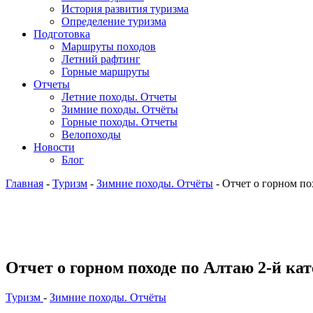
История развития туризма
Определение туризма
Подготовка
Маршруты походов
Летний рафтинг
Горные маршруты
Отчеты
Летние походы. Отчеты
Зимние походы. Отчёты
Горные походы. Отчеты
Велопоходы
Новости
Блог
Главная
-
Туризм
-
Зимние походы. Отчёты
- Отчет о горном по
Отчет о горном походе по Алтаю 2-й ка
Туризм
-
Зимние походы. Отчёты