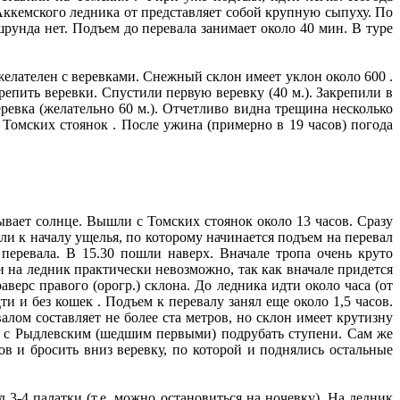
 Аккемского ледника от представляет собой крупную сыпуху. По
рунда нет. Подъем до перевала занимает около 40 мин. В туре
желателен с веревками. Снежный склон имеет уклон около 600 .
репить веревки. Спустили первую веревку (40 м.). Закрепили в
ревка (желательно 60 м.). Отчетливо видна трещина несколько
Томских стоянок . После ужина (примерно в 19 часов) погода
ывает солнце. Вышли с Томских стоянок около 13 часов. Сразу
ли к началу ущелья, по которому начинается подъем на перевал
 перевала. В 15.30 пошли наверх. Вначале тропа очень круто
и на ледник практически невозможно, так как вначале придется
аверс правого (орогр.) склона. До ледника идти около часа (от
и и без кошек . Подъем к перевалу занял еще около 1,5 часов.
лом составляет не более ста метров, но склон имеет крутизну
ам с Рыдлевским (шедшим первыми) подрубать ступени. Сам же
ов и бросить вниз веревку, по которой и поднялись остальные
д 3-4 палатки (т.е. можно остановиться на ночевку). На ледник