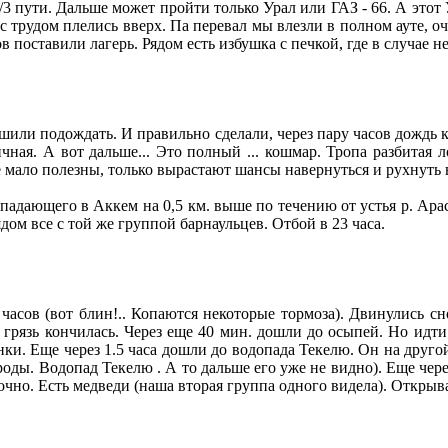
/3 пути. Дальше может пройти только Урал или ГАЗ - 66. А этот 
с трудом плелись вверх. Па перевал мы влезли в полном ауте, оче
асов поставили лагерь. Рядом есть избушка с печкой, где в случ
решили подождать. И правильно сделали, через пару часов дождь
ичная. А вот дальше... Это полный ... кошмар. Тропа разбитая
 мало полезны, только вырастают шансы навернуться и рухнуть в
 впадающего в Аккем на 0,5 км. выше по течению от устья р. Ара
рядом все с той же группой барнаульцев. Отбой в 23 часа.
 часов (вот блин!.. Копаются некоторые тормоза). Двинулись сн
) грязь кончилась. Через еще 40 мин. дошли до осыпей. Но идт
ки. Еще через 1.5 часа дошли до водопада Текелю. Он на другой
роды. Водопад Текелю . А то дальше его уже не видно). Еще через
очно. Есть медведи (наша вторая группа одного видела). Открывае