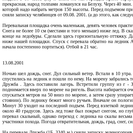
прекрасная, народ толпами ломанулся на Белуху. Через 40 мин
которой надо набрать метров 150 высоты. Перед подъемом при
сняли записку челябинцев от 09.08. 2001. (а до этого, как след
Перевальная площадка очень маленькая, девять человек практи
Снега не более 10 см (местами и того меньше) ниже лед. В ск
конце на ледобуры. Сделали здесь горизонтальную оттяжку. Д
ниже нашей площадки. Спуск с перевала обратно на ледник А
начала постепенно портиться). Отбой в 21 час.
13.08.2001
Ночью шел дождь, снег. Дул сильный ветер. Встали в 10 утра
спустились на ледник и пошли по нему. На морену забрались т
Дружба . Здесь поставили лагерь. Встретили группу из г - 
поднимается вверх по морене на ригель. Высота набирается оч
спускаться метров на 50 вниз по морене, а затем сразу упирае
стоянии). По леднику бежит много ручьев. Вначале он пологий
Минут 30 уходит на последний подъем. Перед взлеткой ледник
около 40 градусов. Здесь лед тоже был покрыт снегом, но г
перевал скальный, однако переход с ледника на скалы весьма
участники похода. Погода отвратительная, дождь, град, снег, си
На перевале Дружба (1Б, 3340 м.) сняли записку зеленогорцев 