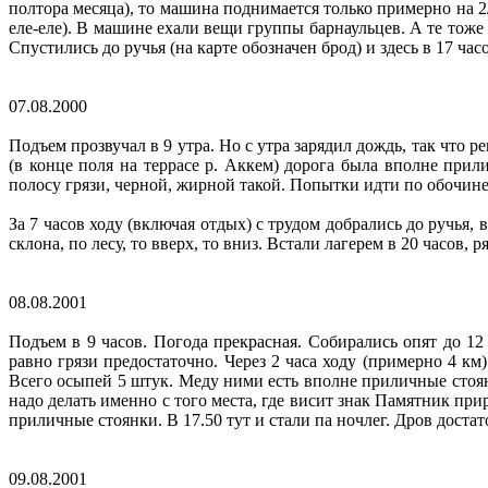
полтора месяца), то машина поднимается только примерно на 2
еле-еле). В машине ехали вещи группы барнаульцев. А те тоже 
Спустились до ручья (на карте обозначен брод) и здесь в 17 ч
07.08.2000
Подъем прозвучал в 9 утра. Но с утра зарядил дождь, так что 
(в конце поля на террасе р. Аккем) дорога была вполне прил
полосу грязи, черной, жирной такой. Попытки идти по обочине
За 7 часов ходу (включая отдых) с трудом добрались до ручья,
склона, по лесу, то вверх, то вниз. Встали лагерем в 20 часов, 
08.08.2001
Подъем в 9 часов. Погода прекрасная. Собирались опят до 12
равно грязи предостаточно. Через 2 часа ходу (примерно 4 км
Всего осыпей 5 штук. Меду ними есть вполне приличные стоян
надо делать именно с того места, где висит знак Памятник при
приличные стоянки. В 17.50 тут и стали па ночлег. Дров достат
09.08.2001