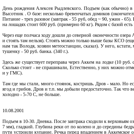
День рождения Алексея Рыдлевского. Подъем (как обычно) в 
Высотник . О базе: несколько бревенчатых домиков (окончател
Питание - трех разовое (завтрак - 55 руб, обед ~ 90, ужин - 65).
на лошадях стоит 600 руб. (примерно 60 кг). Рядом с базой ест
Через еще полчаса ходу дошли до северной оконечности озера 
и стоять там нельзя). Стоять можно только выше базы КСО (еще
нам так Володя, хозяин метеостанции, сказал). У него, кстати,
тушенку - 50 руб. банка. (340 г.).
Здесь же существует переправа через Аккем на лодке (10 руб. 
Сколько стоит - не спрашивали, Естественно, у них можно отм
и у ГМС).
Там где мы стали, много стоянок, костришь. Дров - мало. Но е
ягод и грибов. Дров и т.п. мы добыли предостаточно. Так что в
холодно - 5-70 С, не больше.
10.08.2001
Подъем в 10-30. Дневка. После завтрака сходили к верховьям оз.
7 мм), гладкий. Глубина реки от по колено и до середины бедра
пути устроили купание. Речка перед впадением в Аккемское о