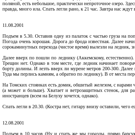
поляной, есть небольшое, практически непроточное озеро. Здесь
правда, много ила. Спать легли рано, к 21 час. Завтра нас ждут 
11.08.2001
Подъем в 5.30. Оставив одну из палаток с частью груза на п
Погода очень хорошая. Дорога до брода известная. Далее нач
сорокаминутных перехода (чистое время) вылезли на ледник, зн
Далее вверх по пошли по леднику (Аккемскому, естественно)
Трещин нет. Однако в том месте, где ледник начинает повора
борту долины. И лезть вверх ли мурене метров 200-300. Далее
Туда мы перлись камням, а обратно по леднику). В от места пере
На Томских стоянках есть домик, обшитый железом, с нарами чел
(а может и больше). Хватает и ветрозащитных стенок, для р
иностранцев (всем на Белуху хочется, однако).
Спать легли в 20.30. (Костра нет, гитару внизу оставили, чего е
12.08.2001
Подъем в 10 часов (Ну и спать же мы горазды, прямо барсук