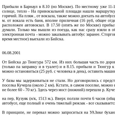
Прибыли в Барнаул в 8.10 (но Москве). По местному уже 11-1
солнце, тепло - На привокзальной площади нашли маршрутку,
горячий. На пляж , от вокзала, также можно доехать на автобус
м. от вокала есть баня, вполне приличная (16 руб, общее отд
расположен автовокзал. В 17.50 (опять же по Москве) прибыл
думали. Только мы вышли из поезда, как нас сразу взяли в 
электронная почта - можно заказывать автобус заранее. Сторгов
время местное) выехали из Бийска.
06.08.2001
От Бийска до Тюнгура 572 км. Из них большая часть по дорог
(только па заправку и в туалет) и в 8.15. прибыли и Тюнгур 
можно остановиться (25 руб. с человека в день), оставить машин
У базы мы задерживаться не стали. Но договорились с предст
поселка Кучерла (около 2 км). Кстати, в самом поселке, можно
не более 60 - 70 кг). Здесь через мост (нижний) перешли р. Куч
на пер, Кузуяк (н/к, 1513 м.). Вверх ползли почти 6 часов (о
автобусе, еще полный и очень тяжелый рюкзак - все сказываетс
В принципе, не перевал можно запроситься на УАЗике буханк