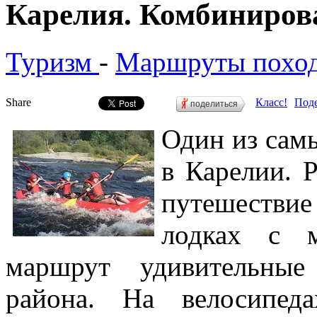
Карелия. Комбиниров
Туризм
-
Маршруты похо
Share
Класс!
Поде
поделиться
Один из сам
в Карелии. 
путешествие
лодках с м
маршрут удивительные
района. На велосипед