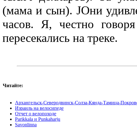
(мама и сын). JОни удивл
часов. Я, честно гово
пересекались на треке.
Читайте:
Архангельск-Северодвинск-Солза-Кянда-Тамица-Покровс
Израиль на велосипеде
Отчет о велопоходе
Parikkala и Punkaharju
Savonlinna