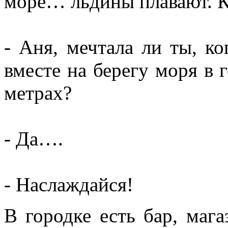
море… льдины плавают. К
- Аня, мечтала ли ты, к
вместе на берегу моря в 
метрах?
- Да….
- Наслаждайся!
В городке есть бар, маг