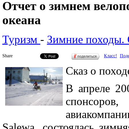
Отчет о зимнем велопо
океана
Туризм
-
Зимние походы.
Share
Класс!
Поде
поделиться
Сказ о похо
В апреле 20
спонсор
авиакомпани
Salewa, состоялась зимн