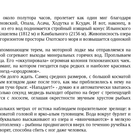
 около полутора часов, пролетает как один миг благодаря
вский, Опала, Асача, Ходутка и Ксудач. И вот, наконец, в
о из его вод поднимается стройный изящный конус Ильинского
Кошелева (1812 м) и Камбального (2156 м). Живописность озера
с горизонтом просторы Охотского моря и возвышается одинокий
напоминающем терем, на моторной лодке мы отправляемся на
торой согревают выходы минеральных горячих вод. Проплываем
а. Его «оккупировала» огромная колония тихоокеанских чаек.
манг, на котором гнездится пара редких и наиболее красивых
гнезд-«аэродромов».
себя долго ждать. Самец средних размеров, с большой косматой
м взглядом даже после того, как мы приблизились к нему на
я тучи брызг. «Нападает!» - думаю я и автоматически хватаюсь
сколько секунд медведь выходит обратно на берег с трепещущей
ся с лососем, оглашая окрестности звучным хрустом рыбьих
ольких метрах от истока наблюдаем поразительное зрелище: в
новатой головой и ярко-алым туловищем. Вода вокруг бурлит и
 буквально выскакивают из озера и «ввинчиваются» в мелкую
фотопленку - рыбины продвигаются вверх по течению ручейка к
рят, способна сбить с ног даже человека.