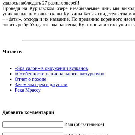
удалось наблюдать 27 разных зверей!
Проведя на Курильском озере незабываемые дни, мы выход
уникальные пемзовые скалы Кутхины Баты - свидетельства м
– «баты», отсюда и их название. По преданию коренного насел
ловить рыбу. Уходя отсюда навсегда, Кутх поставил их сушитьс
Читайте:
«Spa-салон» в окружении вулканов
«Особенности национального экотуризма»
Отчет о походе
Зачем мы едем в джунгли
Река Мрассу
Добавить комментарий
Имя (обязательное)