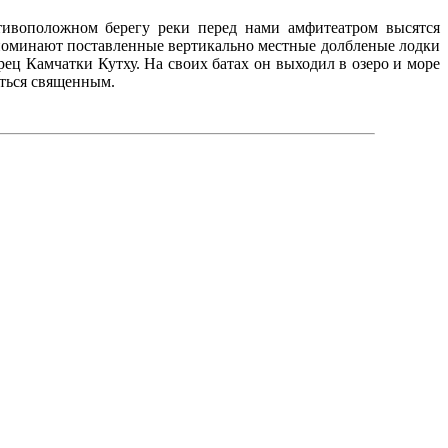
тивоположном берегу реки перед нами амфитеатром высятся
поминают поставленные вертикально местные долбленые лодки
рец Камчатки Кутху. На своих батах он выходил в озеро и море
аться священным.