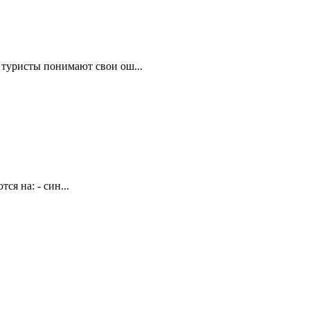
о туристы понимают свои ош...
я на: - син...