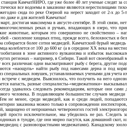
 станция КамчатНИРО, где уже более 40 лет ученые следят за с
тически все водоемы в заказнике являются нерестилищами тихоо
жегодно сюда по реке Озерной на нерест заходит от 2-х до 5-
 но даже и для жителей Камчатки!
март, достигая максимума в августе-сентябре. В этой связи, не
 многочисленных реках и ручьях, впадающих в озеро, что прив
кие животные, которым это совершенно не свойственно – на
собей - скопление хищных птиц, прежде всего, белохвостых и бе
ера собирается более сотни медведей. Камчатский бурый медведь
мца колеблется от 100 до 600 кг (а в середине XX века на местн
тообитания в зоне активного вулканизма и избыток высококал
угих регионах – например, в Сибири. Такой вот своеобразный м
у всех различная: одни высматривают рыбу с берега, другие под
аются «наощупь» найти рыбу под навесами дерна и под коря
 из специальных ловушек, устанавливаемых учеными для учета и
при встрече с медведем. Выяснилось, что получить на него одно
умается напасть, разные специалисты-«медвежатники» высказыва
сегда удавалось следовать рекомендациям, которые они сами д
самого человека. В подавляющем большинстве случаев медведи 
 Тем не менее, среди медведей, как и среди людей, попадаютс
ритории заказника можно только в сопровождении инспекторов, к
ной, защищено от непрошеных четвероногих гостей электроизгор
едей просто исключительное, мы убедились не раз. Следить 
одниках в тундре, где они мирно пасутся, как домашний скот, 
 медведиц с разновозрастными медвежатами). Канадскому зоолог