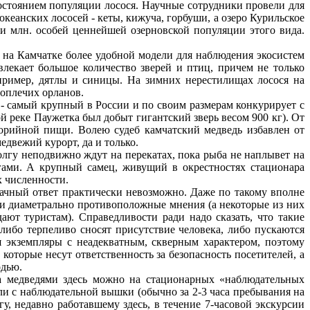
остоянием популяции лосося. Научные сотрудники провели для
кеанских лососей - кеты, кижуча, горбуши, а озеро Курильское
ти млн. особей ценнейшей озерновской популяции этого вида.
т на Камчатке более удобной модели для наблюдения экосистем
лекает большое количество зверей и птиц, причем не только
пример, дятлы и синицы. На зимних нерестилищах лосося на
лоплечих орланов.
 - самый крупный в России и по своим размерам конкурирует с
ой реке Паужетка был добыт гигантский зверь весом 900 кг). От
орийной пищи. Волею судеб камчатский медведь избавлен от
едвежий курорт, да и только.
олгу неподвижно ждут на перекатах, пока рыба не наплывет на
гами. А крупный самец, живущий в окрестностях стационара
х численности.
значный ответ практически невозможно. Даже по такому вполне
ли диаметрально противоположные мнения (а некоторые из них
ают туристам). Справедливости ради надо сказать, что такие
либо терпеливо сносят присутствие человека, либо пускаются
я экземпляры с неадекватным, скверным характером, поэтому
оторые несут ответственность за безопасность посетителей, а
одью.
за медведями здесь можно на стационарных «наблюдательных
или с наблюдательной вышки (обычно за 2-3 часа пребывания на
у, недавно работавшему здесь, в течение 7-часовой экскурсии