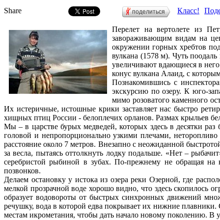
Share
Класс!
Поде
поделиться
Перелет на вертолете из Пет
завораживающим видам на цеп
окружении горных хребтов под
вулкана (1578 м). Чуть поодал
увеличивают вдающиеся в него 
конус вулкана Алаид, с которым
Познакомившись с инспектора
экскурсию по озеру. К юго-за
мимо розоватого каменного ос
Их истеричные, истошные крики заставляет нас быстро ретир
хищных птиц России - белоплечих орланов. Размах крыльев бело
Мы – в царстве бурых медведей, которых здесь в десятки раз 
головой и непропорционально узкими плечами, неторопливо 
расстояние около 7 метров. Внезапно с неожиданной быстротой
за весла, пытаясь оттолкнуть лодку подальше. «Нет – рыбачит
серебристой рыбиной в зубах. По-прежнему не обращая на 
позвонков.
Делаем остановку у истока из озера реки Озерной, где расп
мелкой прозрачной воде хорошо видно, что здесь скопилось о
образует водовороты от быстрых синхронных движений множе
речушку, вода в которой едва покрывает их нижние плавники.
местам икрометания, чтобы дать начало новому поколению. В у