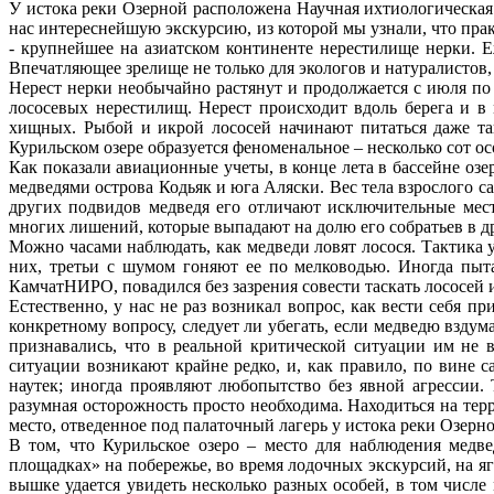
У истока реки Озерной расположена Научная ихтиологическая
нас интереснейшую экскурсию, из которой мы узнали, что прак
- крупнейшее на азиатском континенте нерестилище нерки. Е
Впечатляющее зрелище не только для экологов и натуралистов,
Нерест нерки необычайно растянут и продолжается с июля по 
лососевых нерестилищ. Нерест происходит вдоль берега и в
хищных. Рыбой и икрой лососей начинают питаться даже та
Курильском озере образуется феноменальное – несколько сот о
Как показали авиационные учеты, в конце лета в бассейне оз
медведями острова Кодьяк и юга Аляски. Вес тела взрослого са
других подвидов медведя его отличают исключительные мес
многих лишений, которые выпадают на долю его собратьев в др
Можно часами наблюдать, как медведи ловят лосося. Тактика 
них, третьи с шумом гоняют ее по мелководью. Иногда пыт
КамчатНИРО, повадился без зазрения совести таскать лососей
Естественно, у нас не раз возникал вопрос, как вести себя 
конкретному вопросу, следует ли убегать, если медведю взд
признавались, что в реальной критической ситуации им не в
ситуации возникают крайне редко, и, как правило, по вине 
наутек; иногда проявляют любопытство без явной агрессии.
разумная осторожность просто необходима. Находиться на тер
место, отведенное под палаточный лагерь у истока реки Озер
В том, что Курильское озеро – место для наблюдения медв
площадках» на побережье, во время лодочных экскурсий, на яг
вышке удается увидеть несколько разных особей, в том числе