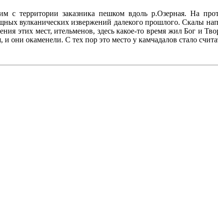
им с территории заказника пешком вдоль р.Озерная. На про
ощных вулканических извержений далекого прошлого. Скалы на
ения этих мест, ительменов, здесь какое-то время жил Бог и Тво
я, и они окаменели. С тех пор это место у камчадалов стало счит