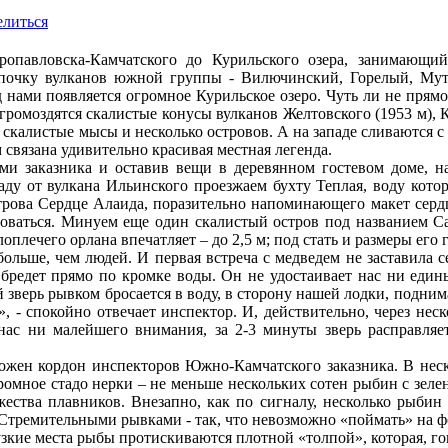
литься
ропавловска-Камчатского до Курильского озера, занимающий
очку вулканов южной группы - Вилючинский, Горелый, Мутно
 нами появляется огромное Курильское озеро. Чуть ли не прям
ь громоздятся скалистые конусы вулканов Желтовского (1953 м), 
скалистые мысы и несколько островов. А на западе сливаются 
 связана удивительно красивая местная легенда.
ми заказника и оставив вещи в деревянном гостевом доме, 
паду от вулкана Ильинского проезжаем бухту Теплая, воду ко
трова Сердце Алаида, поразительно напоминающего макет сердц
оваться. Минуем еще один скалистый остров под названием Са
плечего орлана впечатляет – до 2,5 м; под стать и размеры его 
больше, чем людей. И первая встреча с медведем не заставила 
бредет прямо по кромке воды. Он не удостаивает нас ни едины
 зверь рывком бросается в воду, в сторону нашей лодки, поднима
», - спокойно отвечает инспектор. И, действительно, через не
нас ни малейшего внимания, за 2-3 минуты зверь расправляет
оложен кордон инспекторов Южно-Камчатского заказника. В неск
громное стадо нерки – не меньше нескольких сотен рыбин с зеле
ства плавников. Внезапно, как по сигналу, несколько рыбин
 Стремительными рывками - так, что невозможно «поймать» на 
зкие места рыбы протискиваются плотной «толпой», которая, гово