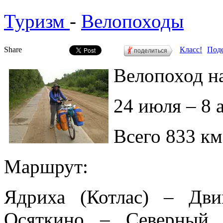
Туризм
-
Велопоходы
Share
Класс!
Поде
поделиться
Велопоход н
24 июля – 8 а
Всего 833 км
Маршрут:
Ядриха (Котлас) – Дв
Осяткино – Северный