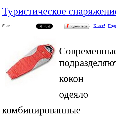
Туристическое снаряжен
Share
Класс!
Поде
поделиться
Совреме
подразделяют
кокон
одеяло
комбинированные