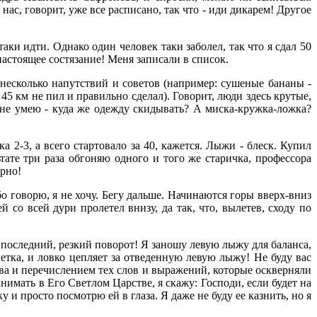
 нас, говорит, уже все расписано, так что - иди дикарем! Другое
аки идти. Однако один человек таки заболел, так что я сдал 50
 настоящее состязание! Меня записали в список.
 несколько напутствий и советов (например: сушеные бананы -
45 км не пил и правильно сделал). Говорит, люди здесь крутые,
к не умею - куда же одежду скидывать? А миска-кружка-ложка?
а 2-3, а всего стартовало за 40, кажется. Лыжи - блеск. Купил
льтате три раза обгоняю одного и того же старичка, профессора
ерно!
бо говорю, я не хочу. Бегу дальше. Начинаются горы вверх-вниз
со всей дури пролетел внизу, да так, что, вылетев, сходу по
 - последний, резкий поворот! Я заношу левую лыжу для баланса,
ветка, и ловко цепляет за отведенную левую лыжу! Не буду вас
ыва и перечислением тех слов и выражений, которые оскверняли
нимать в Его Светлом Царстве, я скажу: Господи, если будет на
 и просто посмотрю ей в глаза. Я даже не буду ее казнить, но я