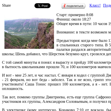
Share
Класс!
Поде
поделиться
Старт: примерно 8:08
Финиш: около 18:27
Общее время в пути: 10 часов 
Внимание: в тексте возможен м
Предыстория: когда мне было 13
в спальниках старого типа. В 
палатки раздался авторитетный
школы; Шень добавил, что Шерстюк безумно крут, грозился дат
С той самой минуты я понял: я вырасту и пройду 100 километро
в бытность школьниками прошли 70, и 100 километров маячили п
И вот - мне 25 лет, и час настал. С января я ходил с группой
- 21 февраля, но вот беда - заболел. Так и не ясно, грипп э
участвовать! Саша Тонис прошел 100 километров, а я - нет
оплошность.
Так вот, помимо группы Дмитриева, есть еще группа Сафронова
участников их группы, Александром Соловьевым, и получил пр
В электричке (кому интересно, Конаково 7:10 от вокзала, б