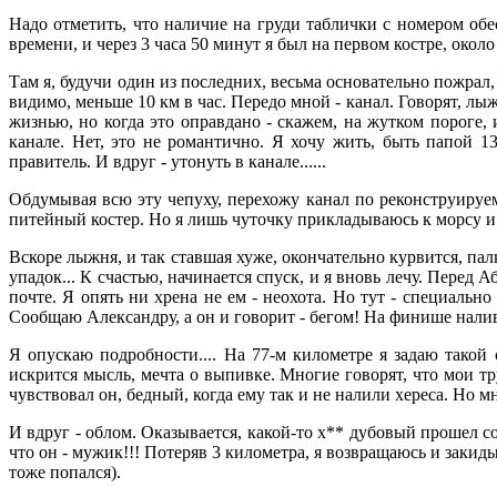
Надо отметить, что наличие на груди таблички с номером об
времени, и через 3 часа 50 минут я был на первом костре, около
Там я, будучи один из последних, весьма основательно пожрал, 
видимо, меньше 10 км в час. Передо мной - канал. Говорят, лыж
жизнью, но когда это оправдано - скажем, на жутком пороге, и
канале. Нет, это не романтично. Я хочу жить, быть папой 1
правитель. И вдруг - утонуть в канале......
Обдумывая всю эту чепуху, перехожу канал по реконструируе
питейный костер. Но я лишь чуточку прикладываюсь к морсу и с
Вскоре лыжня, и так ставшая хуже, окончательно курвится, палки
упадок... К счастью, начинается спуск, и я вновь лечу. Перед
почте. Я опять ни хрена не ем - неохота. Но тут - специаль
Сообщаю Александру, а он и говорит - бегом! На финише нали
Я опускаю подробности.... На 77-м километре я задаю такой с
искрится мысль, мечта о выпивке. Многие говорят, что мои тр
чувствовал он, бедный, когда ему так и не налили хереса. Но м
И вдруг - облом. Оказывается, какой-то х** дубовый прошел с
что он - мужик!!! Потеряв 3 километра, я возвращаюсь и заки
тоже попался).