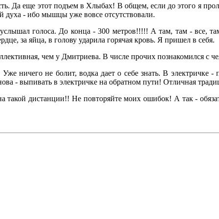
ь. Да еще этот подъем в Хлыбах! В общем, если до этого я проле
ой духа - ибо мышцы уже вовсе отсутствовали.
слышал голоса. До конца - 300 метров!!!!! А там, там - все, т
рдце, за яйца, в голову ударила горячая кровь. Я пришел в себя.
коллективная, чем у Дмитриева. В числе прочих познакомился с 
 Уже ничего не болит, водка дает о себе знать. В электричке 
ова - выпивать в электричке на обратном пути! Отличная традиц
а такой дистанции!! Не повторяйте моих ошибок! А так - обяза