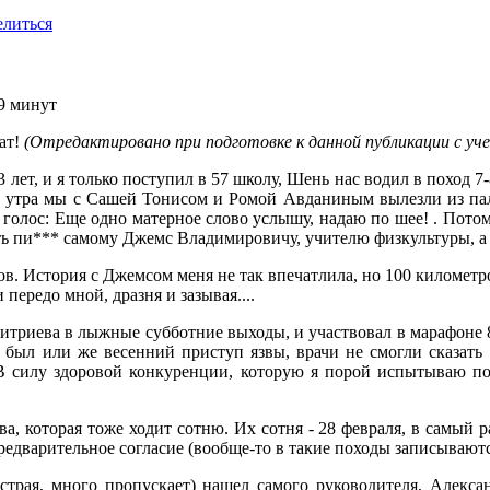
литься
19 минут
ат!
(Отредактировано при подготовке к данной публикации с уче
 лет, и я только поступил в 57 школу, Шень нас водил в поход 7
5 утра мы с Сашей Тонисом и Ромой Авданиным вылезли из палат
 голос: Еще одно матерное слово услышу, надаю по шее! . Пото
ь пи*** самому Джемс Владимировичу, учителю физкультуры, а т
в. История с Джемсом меня не так впечатлила, но 100 километро
ередо мной, дразня и зазывая....
 Дмитриева в лыжные субботние выходы, и участвовал в марафоне 
то был или же весенний приступ язвы, врачи не смогли сказать т
. В силу здоровой конкуренции, которую я порой испытываю 
, которая тоже ходит сотню. Их сотня - 28 февраля, в самый р
едварительное согласие (вообще-то в такие походы записываютс
ыстрая, много пропускает) нашел самого руководителя, Алекс