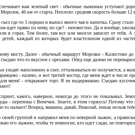
еспечивает вам зеленый свет : обычные лыжники уступают дорог
 Морозок, 46 км от старта. Неплохо: средняя скорость больше 12 
съел где-то 3 порции и выпил много чая и напитка. Сразу стало я
ня идет прямо по нему, но где? - неизвестно. Да и вообще, увольт
ли в горах. Тем более, там все или многое зависит от тебя. А 
3 детей, каждый из которых будет властелином одной из част
мому мосту. Далее - обычный маршрут Морозки - Калистово до
ъедаю что-то вкусное с орехами. Обед еще далеко не переварилс
 уходят наполовину в снег, отталкиваться не получается, а мазь 
 Абрамцево - налево, и вот третий костер, где меня ждет в числе
но для меня! - открывают торт. Я не выдерживаю. Съедаю кусоче
вают!
принт, какого, наверное, никогда до этого не показывал. Земл
уды - перепевы с Венечки. Знаете, я этим горжусь! Потому что в
не-то нальют! Вперед, машина, давай, Николай, никак нельзя теб
о своей группой и направил меня по неверной лыжне, а правиль
дываю его лыжню, чтобы те немногие, кто идет сзади, не повтори