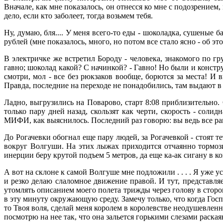
Вначале, как мне показалось, он отнесся ко мне с подозрением, 
дело, если кто заболеет, тогда возьмем тебя.
Ну, думаю, бля.... У меня всего-то еды - шоколадка, сушеные 
рублей (мне показалось, много, но потом все стало ясно - об э
В электричке же встретил Бороду - человека, знакомого по г
гавно; шоколад какой? С начинкой? - Гавно! Но были и констру
смотри, мол - все без рюкзаков вообще, борются за места! И
Правда, последние на переходе не понадобились, там выдают в 
Ладно, выгрузились на Поварово, старт 8:08 приблизительно. С
только пару дней назад, скользят как черти, скорость - солид
МИФИ, как выяснилось. Последний раз говорю: вы ведь все рав
До Рогачевки обогнал еще пару людей, за Рогачевкой - стоят т
вокруг Волгуши. На этих лыжах приходится отчаянно тормозит
инерции беру крутой подъем 5 метров, да еще ка-ак сигану в ко
А вот на склоне к самой Волгуше мне подложили . . . . Я уже у
и резко делаю слаломное движение правой. И тут, представляе
утомлять описанием моего полета трижды через голову в сторо
в эту минуту окружающую среду. Замечу только, что когда Госп
то Твоя воля, сделай меня королем в королевстве неодушевленны
посмотрю на нее так, что она зальется горькими слезами раская