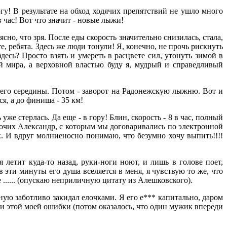
у! В результате на обход ходячих препятствий не ушло много
в час! Вот что значит - новые лыжи!
сно, что зря. После еды скорость значительно снизилась, стала,
е, ребята. Здесь же люди тонули! Я, конечно, не прочь рискнуть
здесь? Просто взять и умереть в расцвете сил, утонуть зимой в
ей мира, а верховной властью буду я, мудрый и справедливый
 его середины. Потом - заворот на Радонежскую лыжню. Вот и
я, а до финиша - 35 км!
уже стерлась. Да еще - в гору! Блин, скорость - 8 в час, полный
 прочих Александр, с которым мы договаривались по электронной
к. И вдруг молниеносно понимаю, что безумно хочу выпить!!!!
я летит куда-то назад, руки-ноги ноют, и лишь в голове поет,
 эти минуты его душа вселяется в меня, я чувствую то же, что
е ...... (опускаю неприличную цитату из Алешковского).
ную заботливо закидал елочками. Я его е*** капитально, даром
ли этой моей ошибки (потом оказалось, что один мужик впереди