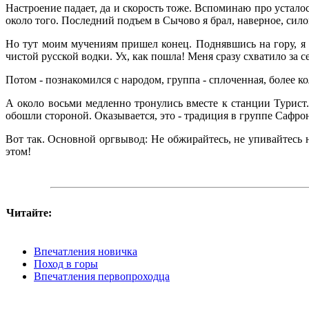
Настроение падает, да и скорость тоже. Вспоминаю про усталост
около того. Последний подъем в Сычово я брал, наверное, сил
Но тут моим мучениям пришел конец. Поднявшись на гору, я у
чистой русской водки. Ух, как пошла! Меня сразу схватило за се
Потом - познакомился с народом, группа - сплоченная, более 
А около восьми медленно тронулись вместе к станции Турист.
обошли стороной. Оказывается, это - традиция в группе Сафрон
Вот так. Основной оргвывод: Не обжирайтесь, не упивайтесь н
этом!
Читайте:
Впечатления новичка
Поход в горы
Впечатления первопроходца