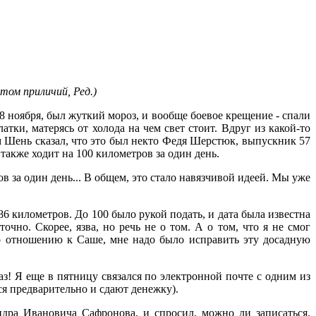
том приличий, Ред.)
-8 ноября, был жуткий мороз, и вообще боевое крещение - спали
ки, матерясь от холода на чем свет стоит. Вдруг из какой-то
м Шень сказал, что это был некто Федя Шерстюк, выпускник 57
акже ходит на 100 километров за один день.
в за один день... В общем, это стало навязчивой идеей. Мы уже
86 километров. До 100 было рукой подать, и дата была известна
очно. Скорее, язва, но речь не о том. А о том, что я не смог
по отношению к Саше, мне надо было исправить эту досадную
аз! Я еще в пятницу связался по электронной почте с одним из
я предварительно и сдают денежку).
андра Ивановича Сафронова, и спросил, можно ли записаться.