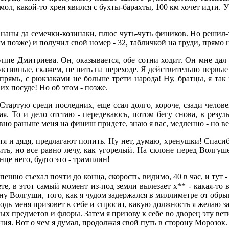
мол, какой-то хрен явился с бухты-барахты, 100 км хочет идти. У
бананы да семечки-козинаки, плюс чуть-чуть фиников. Но решил-т
том позже) и получил свой номер - 32, табличкой на груди, прямо
руппе Дмитриева. Он, оказывается, обе сотни ходит. Он мне дал
ктивные, скажем, не пить на переходе. Я действительно первые 
 впрямь, с рюкзаками не больше трети народа! Ну, братцы, я та
их посуде! Но об этом - позже.
тартую среди последних, еще ссал долго, короче, сзади человек
ная. То и дело отстаю - передеваюсь, потом бегу снова, в резу
но раньше меня на финиш придете, знаю я вас, медленно - но в
етя и дядя, предлагают попить. Ну нет, думаю, хренушки! Спаси
ь, но все равно лечу, как угорелый. На склоне перед Волгушей 
нце него, будто это - трамплин!
спешно съехал почти до конца, скорость, видимо, 40 в час, и тут
те, в этот самый момент из-под земли вылезает х** - какая-то 
ну Волгуши, того, как я чудом задержался в миллиметре от обр
одь меня призовет к себе и спросит, какую должность я желаю за
х предметов и флоры. Затем я призову к себе во дворец эту ветку
ния. Вот о чем я думал, продолжая свой путь в сторону Морозок.