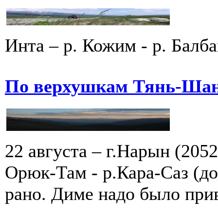
Инта – р. Кожим - р. Балба
По верхушкам Тянь-Шан
22 августа – г.Нарын (205
Орюк-Там - р.Кара-Саз (до
рано. Диме надо было прив