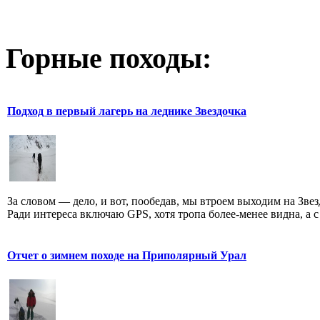
Горные походы:
Подход в первый лагерь на леднике Звездочка
За словом — дело, и вот, пообедав, мы втроем выходим на Звез
Ради интереса включаю GPS, хотя тропа более-менее видна, а с .
Отчет о зимнем походе на Приполярный Урал