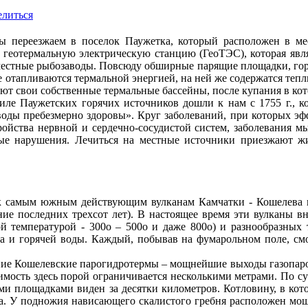
литься
мы переезжаем в поселок Паужетка, который расположен в м
 геотермальную электрическую станцию (ГеоТЭС), которая явля
естные рыбозаводы. Повсюду обширные парящие площадки, гор
ке отапливаются термальной энергией, на ней же содержатся те
ют свои собственные термальные бассейны, после купания в ко
иле Паужетских горячих источников дошли к нам с 1755 г., к
оды пребезмерно здоровы». Круг заболеваний, при которых эф
ойства нервной и сердечно-сосудистой систем, заболевания мыш
тые нарушения. Лечиться на местные источники приезжают ж
к самым южным действующим вулканам Камчатки - Кошелева 
ение последних трехсот лет). В настоящее время эти вулканы в
ой температурой - 300о – 500о и даже 800о) и разнообразны
а и горячей воды. Каждый, побывав на фумарольном поле, смож
ие Кошелевские парогидротермы – мощнейшие выходы газопаровы
имость здесь порой ограничивается несколькими метрами. По с
ми площадками виден за десятки километров. Котловину, в кот
та. У подножия нависающего скалистого гребня расположен мо