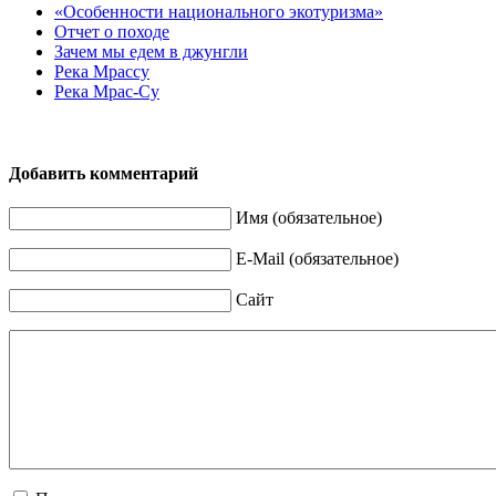
«Особенности национального экотуризма»
Отчет о походе
Зачем мы едем в джунгли
Река Мрассу
Река Мрас-Су
Добавить комментарий
Имя (обязательное)
E-Mail (обязательное)
Сайт