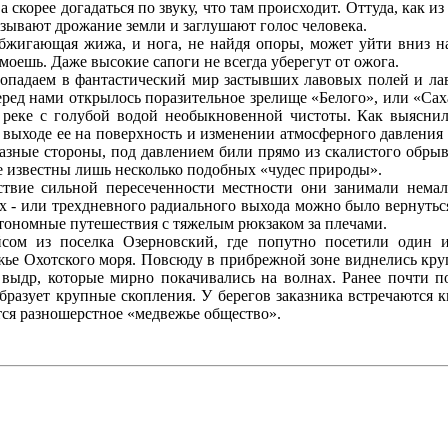
а скорее догадаться по звуку, что там происходит. Оттуда, как 
зывают дрожание земли и заглушают голос человека.
обжигающая жижа, и нога, не найдя опоры, может уйти вниз на
смоешь. Даже высокие сапоги не всегда уберегут от ожога.
опадаем в фантастический мир застывших лавовых полей и лав
перед нами открылось поразительное зрелище «Белого», или «Сах
о реке с голубой водой необыкновенной чистоты. Как выясни
и выходе ее на поверхность и изменении атмосферного давлени
азные стороны, под давлением били прямо из скалистого обрыва
е известны лишь несколько подобных «чудес природы».
твие сильной пересеченности местности они занимали немал
х - или трехдневного радиального выхода можно было вернуться
втономные путешествия с тяжелым рюкзаком за плечами.
сом из поселка Озерновский, где попутно посетили один 
ье Охотского моря. Повсюду в прибрежной зоне виднелись круг
х выдр, которые мирно покачивались на волнах. Ранее почти 
бразует крупные скопления. У берегов заказника встречаются к
тся разношерстное «медвежье общество».