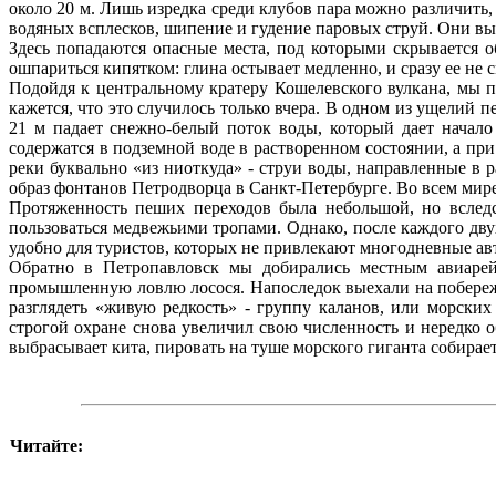
около 20 м. Лишь изредка среди клубов пара можно различить, 
водяных всплесков, шипение и гудение паровых струй. Они вы
Здесь попадаются опасные места, под которыми скрывается 
ошпариться кипятком: глина остывает медленно, и сразу ее не 
Подойдя к центральному кратеру Кошелевского вулкана, мы п
кажется, что это случилось только вчера. В одном из ущелий 
21 м падает снежно-белый поток воды, который дает начал
содержатся в подземной воде в растворенном состоянии, а пр
реки буквально «из ниоткуда» - струи воды, направленные в р
образ фонтанов Петродворца в Санкт-Петербурге. Во всем мир
Протяженность пеших переходов была небольшой, но вследс
пользоваться медвежьими тропами. Однако, после каждого дву
удобно для туристов, которых не привлекают многодневные а
Обратно в Петропавловск мы добирались местным авиарей
промышленную ловлю лосося. Напоследок выехали на побереж
разглядеть «живую редкость» - группу каланов, или морски
строгой охране снова увеличил свою численность и нередко о
выбрасывает кита, пировать на туше морского гиганта собирае
Читайте: