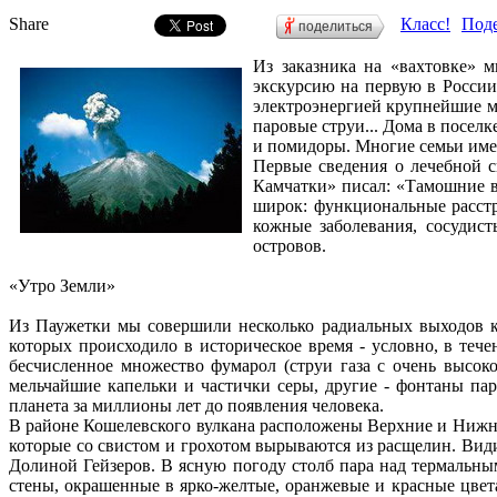
Share
Класс!
Поде
поделиться
Из заказника на «вахтовке» 
экскурсию на первую в России
электроэнергией крупнейшие м
паровые струи... Дома в посел
и помидоры. Многие семьи име
Первые сведения о лечебной с
Камчатки» писал: «Тамошние в
широк: функциональные расстр
кожные заболевания, сосудис
островов.
«Утро Земли»
Из Паужетки мы совершили несколько радиальных выходов 
которых происходило в историческое время - условно, в теч
бесчисленное множество фумарол (струи газа с очень высок
мельчайшие капельки и частички серы, другие - фонтаны пар
планета за миллионы лет до появления человека.
В районе Кошелевского вулкана расположены Верхние и Нижн
которые со свистом и грохотом вырываются из расщелин. Вид
Долиной Гейзеров. В ясную погоду столб пара над термальны
стены, окрашенные в ярко-желтые, оранжевые и красные цве