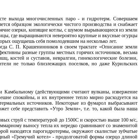
есте выхода многочисленных паро - и гидротерм. Совершаем
ется образцом экологически чистого производства и снабжает
ячие озерки, кипящие котлы, с шумом вырывающиеся из земли
плицы, где выращиваются невероятно крупные и вкусные огурцы
торых ощущаешь себя помолодевшим на несколько лет.
огда С. П. Крашенинников в своем трактате «Описание земли
фективны разные группы местных горячих источников, весьма
ц, костей и суставов, невралгии, гинекологические болезни,
ители не только близлежащих поселков, но даже Курильских
и Камбальному (действующими считают вулканы, извержение
нешне спокойны, и их внутреннее тепло мирно расходуется на
х термальных источников. Некоторые из фумарол выбрасывают
ет себе представить «Утро Земли», т.е. то, какой была наша
х струй с температурой до 1500С и скоростью выше 100 м/с,
уммарному выносу тепла их нередко сравнивают со знаменитой
орой находятся парогидротермы, окружают скалистые зубчатые
щный «Гремучий котел» - продолговатой формы озерцо длиной