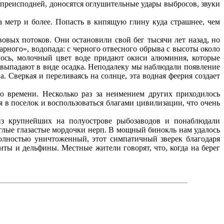
из преисподней, доносятся оглушительные удары выбросов, звуки
 метр и более. Попасть в кипящую глину куда страшнее, чем
овых потоков. Они остановили свой бег тысячи лет назад, но
арного», водопада: с черного отвесного обрыва с высоты около
лось, молочный цвет воде придают окиси алюминия, которые
я выпадают в виде осадка. Неподалеку мы наблюдали появление
. Сверкая и переливаясь на солнце, эта водная феерия создает
о времени. Несколько раз за неимением других приходилось
 в поселок и воспользоваться благами цивилизации, что очень
из крупнейших на полуострове рыбозаводов и понаблюдали
лые глазастые мордочки нерп. В мощный бинокль нам удалось
полностью уничтоженный, этот симпатичный зверек благодаря
иты и дельфины. Местные жители говорят, что, когда на берег