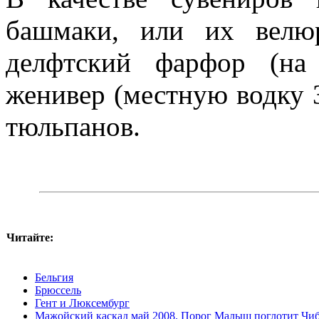
башмаки, или их велю
делфтский фарфор (на
женивер (местную водку 
тюльпанов.
Читайте:
Бельгия
Брюссель
Гент и Люксембург
Мажойский каскад май 2008. Порог Малыш поглотит Чи