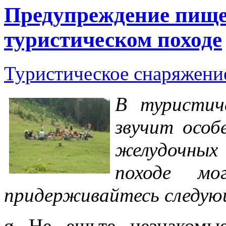
Предупреждение пище
туристическом походе
Туристическое снаряжен
В туристич
звучит осо
желудочны
походе мог
придерживайтесь следую
ø Не ешьте незнакомы