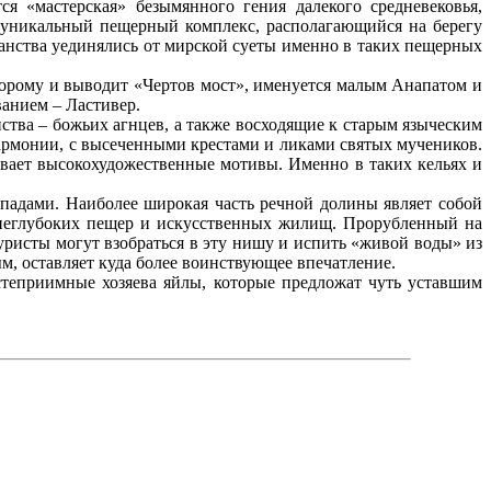
 «мастерская» безымянного гения далекого средневековья,
 уникальный пещерный комплекс, располагающийся на берегу
нства уединялись от мирской суеты именно в таких пещерных
оторому и выводит «Чертов мост», именуется малым Анапатом и
ванием – Ластивер.
тва – божьих агнцев, а также восходящие к старым языческим
армонии, с высеченными крестами и ликами святых мучеников.
евает высокохудожественные мотивы. Именно в таких кельях и
адами. Наиболее широкая часть речной долины являет собой
во неглубоких пещер и искусственных жилищ. Прорубленный на
уристы могут взобраться в эту нишу и испить «живой воды» из
м, оставляет куда более воинствующее впечатление.
остеприимные хозяева яйлы, которые предложат чуть уставшим