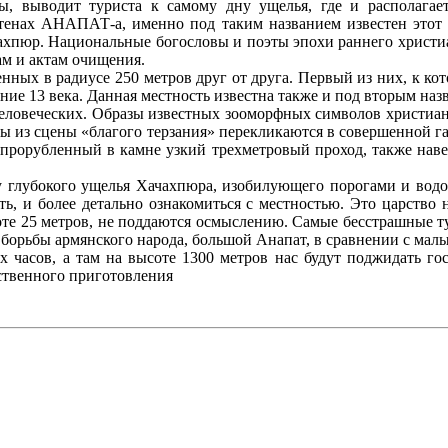
выводит туриста к самому дну ущелья, где и располагается
тенах АНАПАТ-а, именно под таким названием известен этот
пюр. Национальные богословы и поэты эпохи раннего христиа
ам и актам очищения.
нных в радиусе 250 метров друг от друга. Первый из них, к к
ние 13 века. Данная местность известна также и под вторым наз
еловеческих. Образы известных зооморфных символов христианс
ы из сцены «благого терзания» перекликаются в совершенной г
 прорубленный в камне узкий трехметровый проход, также нав
 глубокого ущелья Хачахпюра, изобилующего порогами и водоп
нуть, и более детально ознакомиться с местностью. Это царст
ысоте 25 метров, не поддаются осмыслению. Самые бесстрашные т
борьбы армянского народа, большой Анапат, в сравнении с малы
х часов, а там на высоте 1300 метров нас будут поджидать г
ственного приготовления