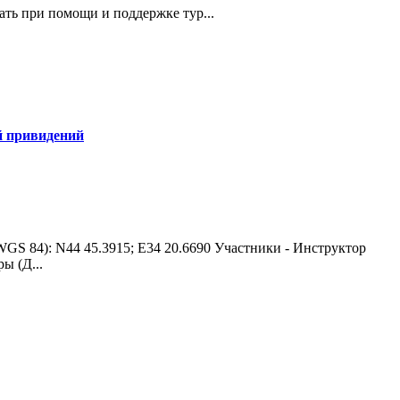
ать при помощи и поддержке тур...
й привидений
(WGS 84): N44 45.3915; E34 20.6690 Участники - Инструктор
ы (Д...