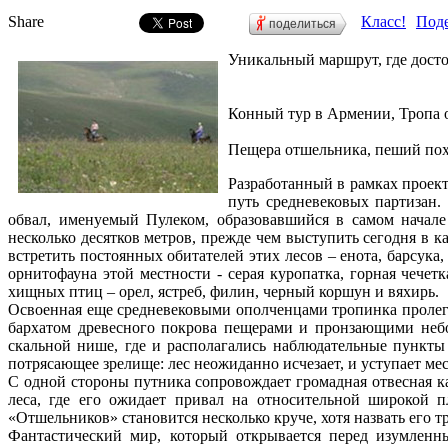
Share
Класс!
Поде
поделиться
Уникальный маршрут, где дост
Конный тур в Армении, Тропа 
Пещера отшельника, пеший пох
Разработанный в рамках проек
путь средневековых партизан
обвал, именуемый Пулеком, образовавшийся в самом начал
несколько десятков метров, прежде чем выступить сегодня в к
встретить постоянных обитателей этих лесов – енота, барсука
орнитофауна этой местности - серая куропатка, горная чечет
хищных птиц – орел, ястреб, филин, черный коршун и вяхирь.
Освоенная еще средневековыми ополченцами тропинка пролег
бархатом древесного покрова пещерами и пронзающими небо
скальной нише, где и располагались наблюдательные пункты
потрясающее зрелище: лес неожиданно исчезает, и уступает м
С одной стороны путника сопровождает громадная отвесная ка
леса, где его ожидает привал на относительной широкой 
«Отшельников» становится несколько круче, хотя назвать его 
Фантастический мир, который открывается перед изумленны