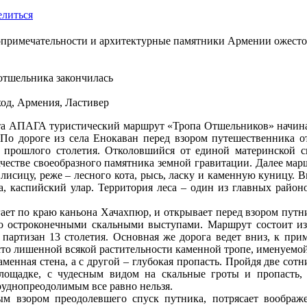
литься
опримечательности и архитектурные памятники Армении ожест
отшельника закончилась
од, Армения, Ластивер
та АПАГА туристический маршрут «Тропа Отшельников» начинае
. По дороге из села Енокаван перед взором путешественника 
е прошлого столетия. Отколовшийся от единой материнской
ачестве своеобразного памятника земной гравитации. Далее марш
, лисицу, реже – лесного кота, рысь, ласку и каменную куницу. 
ка, каспийский улар. Территория леса – один из главных райо
ает по краю каньона Хачахпюр, и открывает перед взором пут
 остроконечными скальными выступами. Маршрут состоит из 
 партизан 13 столетия. Основная же дорога ведет вниз, к пр
есто лишенной всякой растительности каменной тропе, именуемо
менная стена, а с другой – глубокая пропасть. Пройдя две сотн
площадке, с чудесным видом на скальные гроты и пропасть
труднопреодолимым все равно нельзя.
м взором преодолевшего спуск путника, потрясает воображе