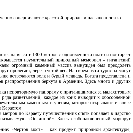
оченно соперничают с красотой природы и насыщенностью
тся на высоте 1300 метров с одноименного плато и повторяет
открывается изумительный природный мемориал – гигантский
 скалы огромный каменный массив вынужден был преодолеть
рут пролегает, через густой лес. На своем пути туристы могут
Выше встречаются волк и бурый медведь. Богата представлена и
нов распространения беркута в Армении. Здесь много и других
ника неповторимую панораму с притаившимися за малахитовым
ряда разветвлений, каждое из коих выводит к обособленной
имечательным каменным ступеням, которые открывают и вовсе
й Караетом.
и метров по Караету путешественник опять попадает в царство
, называемую «Ослинной». Здесь слабонаклоненный маршрут
ние: «Чертов мост» – как продукт природной архитектуры,