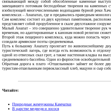
связывающий между собой обособленные каменные выступы, 
завещавшего потомкам бесподобные творения на каменных с
изобилующей многочисленными водопадами бурной реки Хачах
комплексах – Анапатах, где и предавались праведным монолог
Сам комплекс состоит из двух крупных памятников, расположе
представляет собой прорубленное в скале двухэтажное сооруже
Малый Анапат – это совершенно удивительное творение рук ч
временам, но адаптированные к канонам новой религии сюжет
Второй этаж пещерного комплекса, куда можно попасть через
созидали армянские поэты средневековья.
Путь к большому Анапату пролегает по живописнейшему дну
туристический лагерь, где всегда есть возможность и отдох
одной из отвесных скал грот, а также настенная кладка на в
средневекового бассейна. Один из форпостов освободительной 
Обратная дорога к плато «Отшельников» займет не более дву
туристам-отшельникам первоклассный хлеб, мацуни и сыр соб
Читайте:
Природные жемчужины Камчатки
В царстве медведя и лосося