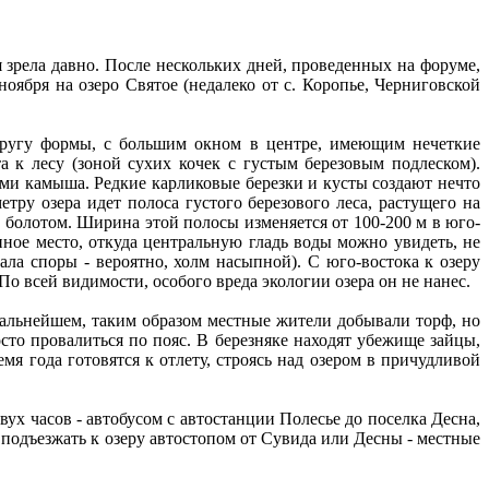
 зрела давно. После нескольких дней, проведенных на форуме,
оября на озеро Святое (недалеко от с. Коропье, Черниговской
 кругу формы, с большим окном в центре, имеющим нечеткие
а к лесу (зоной сухих кочек с густым березовым подлеском).
ми камыша. Редкие карликовые березки и кусты создают нечто
тру озера идет полоса густого березового леса, растущего на
болотом. Ширина этой полосы изменяется от 100-200 м в юго-
енное место, откуда центральную гладь воды можно увидеть, не
ала споры - вероятно, холм насыпной). С юго-востока к озеру
 всей видимости, особого вреда экологии озера он не нанес.
дальнейшем, таким образом местные жители добывали торф, но
сто провалиться по пояс. В березняке находят убежище зайцы,
мя года готовятся к отлету, строясь над озером в причудливой
вух часов - автобусом с автостанции Полесье до поселка Десна,
 подъезжать к озеру автостопом от Сувида или Десны - местные