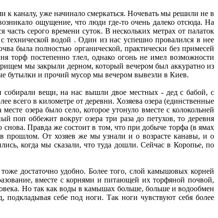
ми к каналу, уже начинало смеркаться. Ночевать мы решили не в
возникало ощущение, что люди где-то очень далеко отсюда. На
ся часть серого времени суток. В нескольких метрах от палаток
 с технической водой . Один из нас успешно провалился в нее
почва была полностью органической, практически без примесей
гня торф постепенно тлел, однако огонь не имел возможности
стрищем мы закрыли дерном, который вечером был аккуратно из
вые бутылки и прочий мусор мы вечером вывезли в Киев.
 собирали вещи, на нас вышли двое местных - дед с бабой, с
лее всего в километре от деревни. Хозяева озера (единственные
месте озера было село, которое утонуло вместе с колокольней
ный поп оббежит вокруг озера три раза до петухов, то деревня
 снова. Правда же состоит в том, что при добыче торфа (в ямах
 в прошлом. От хозяев же мы узнали и о возрасте канавы, и о
ились, когда мы сказали, что туда дошли. Сейчас в Коропье, по
тоже достаточно удобно. Более того, слой камышовых корней
бразование, вместе с корнями и питающей их торфяной почвой,
ловека. Но так как воды в камышах больше, больше и водообмен
д, подкладывая себе под ноги. Так ноги чувствуют себя более