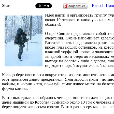
Share
Класс!
Поде
поделиться
Идея найти и организовать группу тур
около 10 человек откликнулось на мое
области).
Озеро Святое представляет собой не
очертания. Очень напоминает карельс
Растительность представлена различн
вроде плавающих островков, на которы
влажной торфяной почве, и являющего
западной части озера до нескольких м
выходя на болото - либо с дерева, ли
подходит старый осушительный канал, 
Кольцо березового леса вокруг озера изрыто многочисленным
этот промысел давно прекратился. Ямы заросли мхом - по мно
кабаны, и косули - это, пожалуй, самое живое место на болот
формы клинья.
В эти выходные нас собралось четверо, многие из желающих не 
далее машиной до Коропья (суммарно около 10 грн с человека 
берут попутчиков весьма охотно. В этот раз к озеру мы вышли о