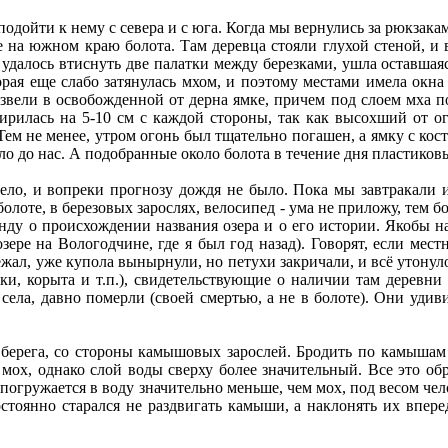
подойти к нему с севера и с юга. Когда мы вернулись за рюкзака
ще на южном краю болота. Там деревца стояли глухой стеной, и 
е удалось втиснуть две палатки между березками, ушла оставшая
орая еще слабо затянулась мхом, и поэтому местами имела окна
азвели в освобожденной от дерна ямке, причем под слоем мха 
ширилась на 5-10 см с каждой стороны, так как высохший от о
 Тем не менее, утром огонь был тщательно погашен, а ямку с ко
ыло до нас. А подобранные около болота в течение дня пластико
ело, и вопреки прогнозу дождя не было. Пока мы завтракали и
олоте, в березовых зарослях, велосипед - ума не приложу, тем бо
нду о происхождении названия озера и о его истории. Якобы на 
ере на Вологодчине, где я был год назад). Говорят, если мест
бежал, уже купола вынырнули, но петухи закричали, и всё утонуло
ки, корыта и т.п.), свидетельствующие о наличии там деревни
 села, давно померли (своей смертью, а не в болоте). Они удив
 берега, со стороны камышовых зарослей. Бродить по камышам 
 мох, однако слой воды сверху более значительный. Все это о
и погружается в воду значительно меньше, чем мох, под весом че
стоянно старался не раздвигать камыши, а наклонять их впере