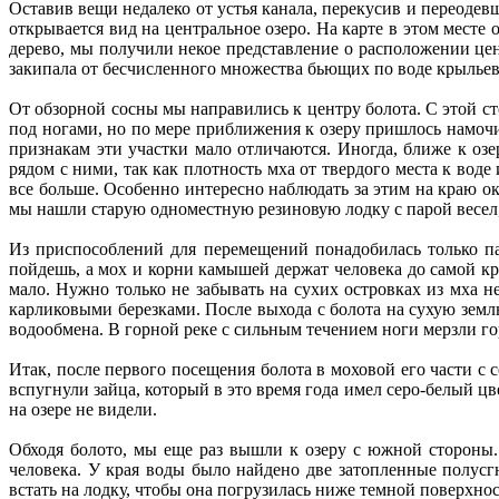
Оставив вещи недалеко от устья канала, перекусив и переодев
открывается вид на центральное озеро. На карте в этом месте
дерево, мы получили некое представление о расположении цен
закипала от бесчисленного множества бьющих по воде крыльев
От обзорной сосны мы направились к центру болота. С этой ст
под ногами, но по мере приближения к озеру пришлось намоч
признакам эти участки мало отличаются. Иногда, ближе к озе
рядом с ними, так как плотность мха от твердого места к воде
все больше. Особенно интересно наблюдать за этим на краю о
мы нашли старую одноместную резиновую лодку с парой весел, 
Из приспособлений для перемещений понадобилась только п
пойдешь, а мох и корни камышей держат человека до самой кр
мало. Нужно только не забывать на сухих островках из мха 
карликовыми березками. После выхода с болота на сухую землю
водообмена. В горной реке с сильным течением ноги мерзли го
Итак, после первого посещения болота в моховой его части с 
вспугнули зайца, который в это время года имел серо-белый ц
на озере не видели.
Обходя болото, мы еще раз вышли к озеру с южной стороны.
человека. У края воды было найдено две затопленные полусг
встать на лодку, чтобы она погрузилась ниже темной поверхнос