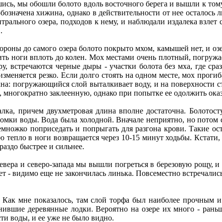
шись, мы обошли болото вдоль восточного берега и вышли к тому 
 обозначена хижина, однако в действительности от нее осталось 
трального озера, подходов к нему, и наблюдали издалека взлет 
.
ороны до самого озера болото покрыто мхом, камышей нет, и оз
ить ноги вплоть до колен. Мох местами очень плотный, погружа
ру, встречаются черные дыры - участки болота без мха, где сра
 изменяется резко. Если долго стоять на одном месте, мох проги
кна: погружающийся слой выталкивает воду, и на поверхности с
многократно заклеенную, однако при попытке ее одолжить оказа
алка, причем двухметровая длина вполне достаточна. Болотос
омки воды. Вода была холодной. Вначале неприятно, но потом с
немножко поприседать и попрыгать для разгона крови. Такие ос
 тепло в ноги возвращается через 10-15 минут ходьбы. Кстати, 
раздо быстрее и сильнее.
севера и северо-запада мы вышли погреться в березовую рощу, и
вет - видимо еще не закончилась линька. Повсеместно встречалис
 Как мне показалось, там слой торфа был наиболее прочным и
нившие деревянные лодки. Вероятно на озере их много - рань
ти воды, и ее уже не было видно.