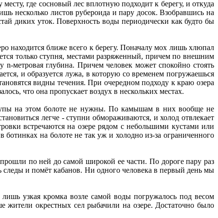
месту, где сосновый лес вплотную подходит к берегу, и откуда
лишь несколько листов рубероида и пару досок. Взобравшись на
стай диких уток. Поверхность воды периодически как будто бы
еро находится ближе всего к берегу. Поначалу мох лишь хлюпал
ется только ступня, местами разряженный, причем по внешним
зу n-метровая глубина. Причем человек может спокойно стоять
бается, и образуется лужа, в которую со временем погружаешься
тановятся видны течения. При очередном подходу к краю озера
лось, что она пропускает воздух в нескольких местах.
тупы на этом болоте не нужны. По камышам в них вообще не
тановиться легче - ступни обмораживаются, и холод отвлекает
тровки встречаются на озере рядом с небольшими кустами или
в ботинках на болоте не так уж и холодно из-за ограниченного
 прошли по ней до самой широкой ее части. По дороге пару раз
ь следы и помёт кабанов. Ни одного человека в первый день мы
 лишь узкая кромка возле самой воды погружалось под весом
ше жители окрестных сел рыбачили на озере. Достаточно было