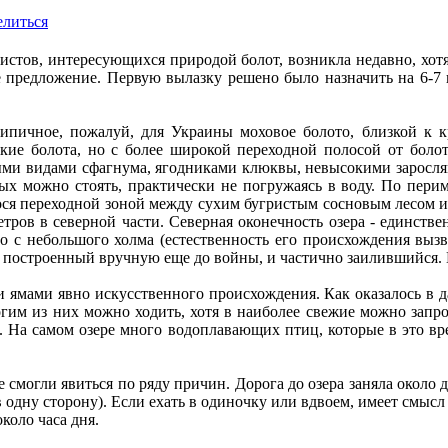
литься
истов, интересующихся природой болот, возникла недавно, хотя
 предложение. Первую вылазку решено было назначить на 6-7 н
типичное, пожалуй, для Украины моховое болото, близкой к
кие болота, но с более широкой переходной полосой от болот
ыми видами сфагнума, ягодниками клюквы, невысокими заросля
х можно стоять, практически не погружаясь в воду. По периме
ся переходной зоной между сухим бугристым сосновым лесом и 
етров в северной части. Северная оконечность озера - единств
бо с небольшого холма (естественность его происхождения вызв
построенный вручную еще до войны, и частично заилившийся. По
и ямами явно искусственного происхождения. Как оказалось в 
гим из них можно ходить, хотя в наиболее свежие можно запро
е. На самом озере много водоплавающих птиц, которые в это вре
смогли явиться по ряду причин. Дорога до озера заняла около д
в одну сторону). Если ехать в одиночку или вдвоем, имеет смысл
коло часа дня.