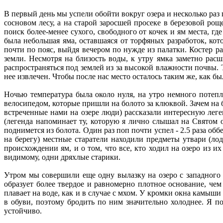
В первый день мы успели обойти вокруг озера и несколько раз 
сосновом лесу, а на старой заросшей просеке в березовой ро
поиск более-менее сухого, свободного от кочек и ям места, гд
была небольшая яма, оставшаяся от торфяных разработок, кот
почти по пояс, выйдя вечером по нужде из палатки. Костер р
земли. Несмотря на близость воды, к утру ямка заметно рас
распространяться под землей из за высокой влажности почвы.
нее извлечен. Чтобы после нас место осталось таким же, как б
Ночью температура была около нуля, на утро немного потепл
велосипедом, которые пришли на болото за клюквой. Зачем на б
встреченные нами на озере люди) рассказали интересную леге
(легенда напоминает ту, которую я лично слышал на Святом оз
поднимется из болота. Один раз поп почти успел - 2.5 раза об
на берегу) местные старатели находили предметы утвари (лод
происхождении ям, и о том, что все, кто ходил на озеро из их
видимому, одни дряхлые старики.
Утром мы совершили еще одну вылазку на озеро с западного
образует более твердое и равномерно плотное основание, чем
плавает на воде, как и в случае с мхом. У кромки окна камыш
в обуви, поэтому бродить по ним значительно холоднее. Я по
устойчиво.