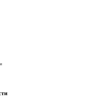
ти
сти