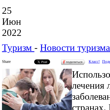
25
Июн
2022
Туризм
-
Новости туризма
Share
Класс!
Поде
поделиться
Использо
лечения 
заболева
странах.