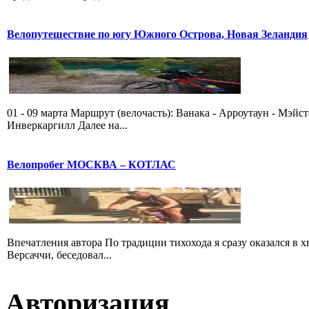
Велопутешествие по югу Южного Острова, Новая Зеландия
01 - 09 марта Маршрут (велочасть): Ванака - Арроутаун - Мэйс
Инверкаргилл Далее на...
Велопробег МОСКВА – КОТЛАС
Впечатления автора По традиции тихохода я сразу оказался в 
Версаччи, беседовал...
Авторизация